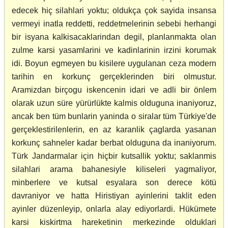
edecek hiç silahlari yoktu; oldukça çok sayida insansa
vermeyi inatla reddetti, reddetmelerinin sebebi herhangi
bir isyana kalkisacaklarindan degil, planlanmakta olan
zulme karsi yasamlarini ve kadinlarinin irzini korumak
idi. Boyun egmeyen bu kisilere uygulanan ceza modern
tarihin en korkunç gerçeklerinden biri olmustur.
Aramizdan birçogu iskencenin idari ve adli bir önlem
olarak uzun süre yürürlükte kalmis olduguna inaniyoruz,
ancak ben tüm bunlarin yaninda o siralar tüm Türkiye'de
gerçeklestirilenlerin, en az karanlik çaglarda yasanan
korkunç sahneler kadar berbat olduguna da inaniyorum.
Türk Jandarmalar için hiçbir kutsallik yoktu; saklanmis
silahlari arama bahanesiyle kiliseleri yagmaliyor,
minberlere ve kutsal esyalara son derece kötü
davraniyor ve hatta Hiristiyan ayinlerini taklit eden
ayinler düzenleyip, onlarla alay ediyorlardi. Hükümete
karsi kiskirtma hareketinin merkezinde olduklari