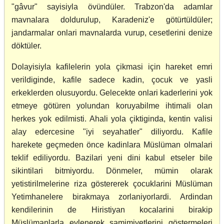
"gâvur" sayisiyla övündüler. Trabzon'da adamlar
mavnalara doldurulup, Karadeniz'e götürtüldüler;
jandarmalar onlari mavnalarda vurup, cesetlerini denize
döktüler.
Dolayisiyla kafilelerin yola çikmasi için hareket emri
verildiginde, kafile sadece kadin, çocuk ve yasli
erkeklerden olusuyordu. Gelecekte onlari kaderlerini yok
etmeye götüren yolundan koruyabilme ihtimali olan
herkes yok edilmisti. Ahali yola çiktiginda, kentin valisi
alay edercesine "iyi seyahatler" diliyordu. Kafile
harekete geçmeden önce kadinlara Müslüman olmalari
teklif ediliyordu. Bazilari yeni dini kabul etseler bile
sikintilari bitmiyordu. Dönmeler, mümin olarak
yetistirilmelerine riza göstererek çocuklarini Müslüman
Yetimhanelere birakmaya zorlaniyorlardi. Ardindan
kendilerinin de Hiristiyan kocalarini birakip
Müslümanlarla evlenerek samimiyetlerini göstermeleri