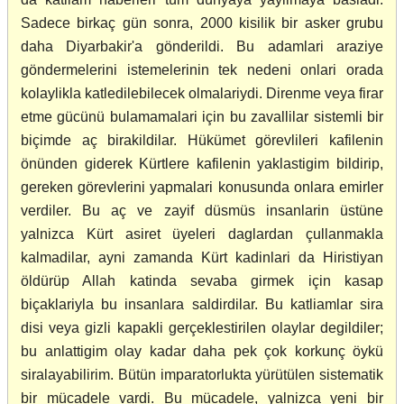
Sadece birkaç gün sonra, 2000 kisilik bir asker grubu
daha Diyarbakir'a gönderildi. Bu adamlari araziye
göndermelerini istemelerinin tek nedeni onlari orada
kolaylikla katledilebilecek olmalariydi. Direnme veya firar
etme gücünü bulamamalari için bu zavallilar sistemli bir
biçimde aç birakildilar. Hükümet görevlileri kafilenin
önünden giderek Kürtlere kafilenin yaklastigim bildirip,
gereken görevlerini yapmalari konusunda onlara emirler
verdiler. Bu aç ve zayif düsmüs insanlarin üstüne
yalnizca Kürt asiret üyeleri daglardan çullanmakla
kalmadilar, ayni zamanda Kürt kadinlari da Hiristiyan
öldürüp Allah katinda sevaba girmek için kasap
biçaklariyla bu insanlara saldirdilar. Bu katliamlar sira
disi veya gizli kapakli gerçeklestirilen olaylar degildiler;
bu anlattigim olay kadar daha pek çok korkunç öykü
siralayabilirim. Bütün imparatorlukta yürütülen sistematik
bir mücadele vardi. Bu mücadele, yalnizca yeni bir