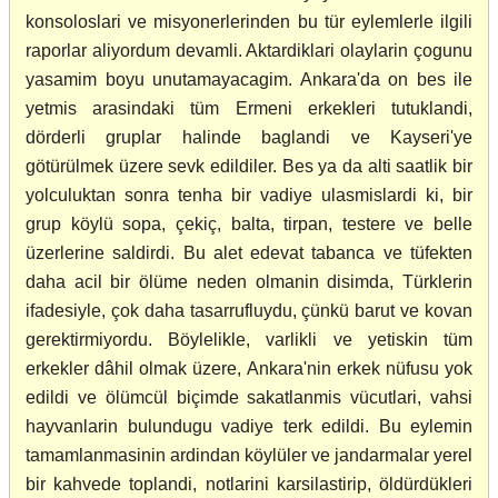
konsoloslari ve misyonerlerinden bu tür eylemlerle ilgili
raporlar aliyordum devamli. Aktardiklari olaylarin çogunu
yasamim boyu unutamayacagim. Ankara'da on bes ile
yetmis arasindaki tüm Ermeni erkekleri tutuklandi,
dörderli gruplar halinde baglandi ve Kayseri'ye
götürülmek üzere sevk edildiler. Bes ya da alti saatlik bir
yolculuktan sonra tenha bir vadiye ulasmislardi ki, bir
grup köylü sopa, çekiç, balta, tirpan, testere ve belle
üzerlerine saldirdi. Bu alet edevat tabanca ve tüfekten
daha acil bir ölüme neden olmanin disimda, Türklerin
ifadesiyle, çok daha tasarrufluydu, çünkü barut ve kovan
gerektirmiyordu. Böylelikle, varlikli ve yetiskin tüm
erkekler dâhil olmak üzere, Ankara'nin erkek nüfusu yok
edildi ve ölümcül biçimde sakatlanmis vücutlari, vahsi
hayvanlarin bulundugu vadiye terk edildi. Bu eylemin
tamamlanmasinin ardindan köylüler ve jandarmalar yerel
bir kahvede toplandi, notlarini karsilastirip, öldürdükleri