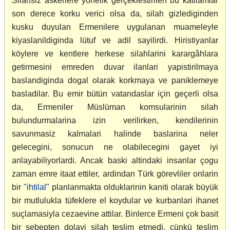
Silahsiz askerlere yönelik gerçeklestirilen bu katliamlar
son derece korku verici olsa da, silah gizlediginden
kusku duyulan Ermenilere uygulanan muameleyle
kiyaslanildiginda lütuf ve adil sayilirdi. Hiristiyanlar
köylere ve kentlere herkese silahlarini karargâhlara
getirmesini emreden duvar ilanlari yapistirilmaya
baslandiginda dogal olarak korkmaya ve paniklemeye
basladilar. Bu emir bütün vatandaslar için geçerli olsa
da, Ermeniler Müslüman komsularinin silah
bulundurmalarina izin verilirken, kendilerinin
savunmasiz kalmalari halinde baslarina neler
gelecegini, sonucun ne olabilecegini gayet iyi
anlayabiliyorlardi. Ancak baski altindaki insanlar çogu
zaman emre itaat ettiler, ardindan Türk görevliler onlarin
bir
"ihtilal"
planlanmakta olduklarinin kaniti olarak büyük
bir mutlulukla tüfeklere el koydular ve kurbanlari ihanet
suçlamasiyla cezaevine attilar. Binlerce Ermeni çok basit
bir sebepten dolayi silah teslim etmedi, çünkü teslim