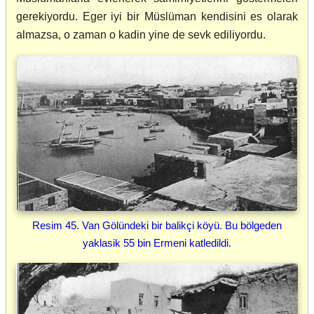
gerekiyordu. Eger iyi bir Müslüman kendisini es olarak
almazsa, o zaman o kadin yine de sevk ediliyordu.
Resim 45. Van Gölündeki bir balikçi köyü. Bu bölgeden
yaklasik 55 bin Ermeni katledildi.