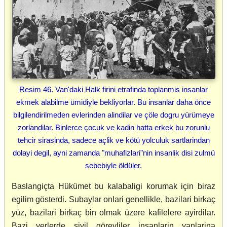
Resim 46. Van'daki Halk firini etrafinda toplanmis insanlar
ekmek alabilme ümidiyle bekliyorlar. Bu insanlar daha önce
bilgilendirilmeden evlerinden alindilar ve çöle dogru yürümeye
zorlandilar. Binlerce çocuk ve kadin hatta erkek bu zorunlu
tehcir sirasinda, sadece açlik ve kötü yolculuk sartlarindan
dolayi degil, ayni zamanda "muhafizlari"nin insanlik disi zulmü
sebebiyle öldüler.
Baslangiçta Hükümet bu kalabaligi korumak için biraz
egilim gösterdi. Subaylar onlari genellikle, bazilari birkaç
yüz, bazilari birkaç bin olmak üzere kafilelere ayirdilar.
Bazi yerlerde sivil görevliler insanlarin yanlarina