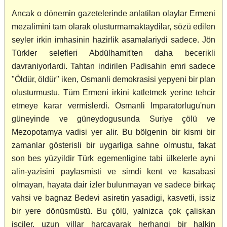
Ancak o dönemin gazetelerinde anlatilan olaylar Ermeni
mezalimini tam olarak olusturmamaktaydilar, sözü edilen
seyler irkin imhasinin hazirlik asamalariydi sadece. Jön
Türkler selefleri Abdülhamit'ten daha becerikli
davraniyorlardi. Tahtan indirilen Padisahin emri sadece
"Öldür, öldür" iken, Osmanli demokrasisi yepyeni bir plan
olusturmustu. Tüm Ermeni irkini katletmek yerine tehcir
etmeye karar vermislerdi. Osmanli Imparatorlugu'nun
güneyinde ve güneydogusunda Suriye çölü ve
Mezopotamya vadisi yer alir. Bu bölgenin bir kismi bir
zamanlar gösterisli bir uygarliga sahne olmustu, fakat
son bes yüzyildir Türk egemenligine tabi ülkelerle ayni
alin-yazisini paylasmisti ve simdi kent ve kasabasi
olmayan, hayata dair izler bulunmayan ve sadece birkaç
vahsi ve bagnaz Bedevi asiretin yasadigi, kasvetli, issiz
bir yere dönüsmüstü. Bu çölü, yalnizca çok çaliskan
isçiler, uzun yillar harcayarak herhangi bir halkin