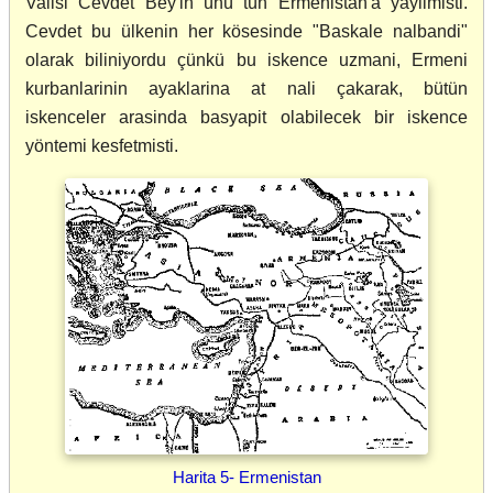
Valisi Cevdet Bey'in ünü tün Ermenistan'a yayilmisti.
Cevdet bu ülkenin her kösesinde "Baskale nalbandi"
olarak biliniyordu çünkü bu iskence uzmani, Ermeni
kurbanlarinin ayaklarina at nali çakarak, bütün
iskenceler arasinda basyapit olabilecek bir iskence
yöntemi kesfetmisti.
Harita 5- Ermenistan