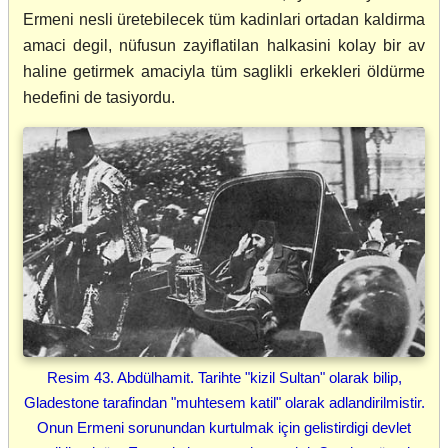
Ermeni nesli üretebilecek tüm kadinlari ortadan kaldirma
amaci degil, nüfusun zayiflatilan halkasini kolay bir av
haline getirmek amaciyla tüm saglikli erkekleri öldürme
hedefini de tasiyordu.
Resim 43. Abdülhamit. Tarihte "kizil Sultan" olarak bilip,
Gladestone tarafindan "muhtesem katil" olarak adlandirilmistir.
Onun Ermeni sorunundan kurtulmak için gelistirdigi devlet