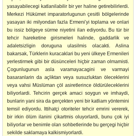
yasayabilecegi katlanilabilir bir yer haline getirebilirlerdi.
Merkezi Hükümet imparatorlugunun çesitli bölgelerinde
yasayan iki milyondan fazla Ermeni'yi toplama ve onlari
bu issiz bölgeye sürme niyetini ilan ediyordu. Bu tür bir
tehcir hareketine girismeleri halinde, gaddarlik ve
adaletsizligin doruguna ulasilmis olacakti. Aslina
bakarsak, Türklerin kuracaklari bu yeni ülkeye Ermenileri
yerlestirmek gibi bir düsünceleri hiçbir zaman olmamisti.
Çogunlugunun asla varamayacagini ve varmayi
basaranlarin da açliktan veya susuzluktan öleceklerini
veya vahsi Müslüman çöl asiretlerince öldürüleceklerini
biliyorlardi. Tehcirin gerçek amaci soygun ve imhaydi,
bunlarin yani sira da gerçekten yeni bir katliam yöntemini
temsil ediyordu. Ittihatçi otoriteler tehcir emrini vererek,
bir irkin ölüm ilanini çikartmis oluyorlardi, bunu çok iyi
biliyorlar ve benimle olan sohbetlerinde bu gerçegi hiçbir
sekilde saklamaya kalkismiyorlardi.