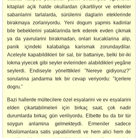
kitaplari açik halde okullardan çikartiliyor ve erkekler
sabanlarini tarlalarda, sürülerini daglarin eteklerinde
birakmaya zorlaniyordu. Yeni dogum yapmis kadinlar
bile bebeklerini yataklarinda terk ederek evden çikmak
ya da yavrularini birakmadan, onlari kucaklarina alip,
panik içindeki kalabaliga karismak zorundaydilar.
Aceleyle kapabildikleri bir sal, bir battaniye, belki bir-iki
lokma yiyecek gibi seyler evlerinden alabildikleri yegâne
seylerdi. Endiseyle yönelttikleri "Nereye gidiyoruz?"
sorularina jandarma tek bir cevap veriyordu: "Içerlere
dogru."
Bazi hallerde mültecilere özel esyalarini ve ev esyalarini
elden çikartabilmeleri için birkaç saat, çok nadir
durumlarda birkaç gün veriliyordu. Elbette bu da bir tür
soygun anlamina gelmekteydi. Ermeniler sadece
Müslümanlara satis yapabilirlerdi ve hem alici hem de