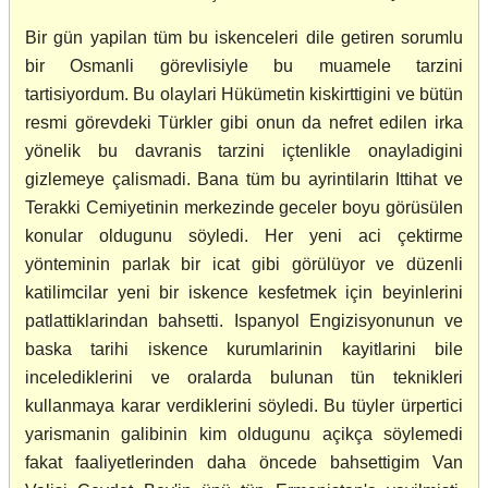
Bir gün yapilan tüm bu iskenceleri dile getiren sorumlu
bir Osmanli görevlisiyle bu muamele tarzini
tartisiyordum. Bu olaylari Hükümetin kiskirttigini ve bütün
resmi görevdeki Türkler gibi onun da nefret edilen irka
yönelik bu davranis tarzini içtenlikle onayladigini
gizlemeye çalismadi. Bana tüm bu ayrintilarin Ittihat ve
Terakki Cemiyetinin merkezinde geceler boyu görüsülen
konular oldugunu söyledi. Her yeni aci çektirme
yönteminin parlak bir icat gibi görülüyor ve düzenli
katilimcilar yeni bir iskence kesfetmek için beyinlerini
patlattiklarindan bahsetti. Ispanyol Engizisyonunun ve
baska tarihi iskence kurumlarinin kayitlarini bile
incelediklerini ve oralarda bulunan tün teknikleri
kullanmaya karar verdiklerini söyledi. Bu tüyler ürpertici
yarismanin galibinin kim oldugunu açikça söylemedi
fakat faaliyetlerinden daha öncede bahsettigim Van