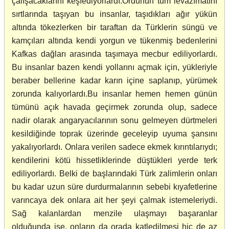
çalışacaklarını keşfediyorlardı.Ordunun tüm levazımatını
sırtlarında taşıyan bu insanlar, taşıdıkları ağır yükün
altında tökezlerken bir taraftan da Türklerin süngü ve
kamçıları altında kendi yorgun ve tükenmiş bedenlerini
Kafkas dağları arasında taşımaya mecbur ediliyorlardı.
Bu insanlar bazen kendi yollarını açmak için, yükleriyle
beraber bellerine kadar karın içine saplanıp, yürümek
zorunda kalıyorlardı.Bu insanlar hemen hemen günün
tümünü açık havada geçirmek zorunda olup, sadece
nadir olarak angaryacılarının sonu gelmeyen dürtmeleri
kesildiğinde toprak üzerinde geceleyip uyuma şansını
yakalıyorlardı. Onlara verilen sadece ekmek kırıntılarıydı;
kendilerini kötü hissetliklerinde düştükleri yerde terk
ediliyorlardı. Belki de başlarındaki Türk zalimlerin onları
bu kadar uzun süre durdurmalarının sebebi kıyafetlerine
varıncaya dek onlara ait her şeyi çalmak istemeleriydi.
Sağ kalanlardan menzile ulaşmayı başaranlar
olduğunda ise, onların da orada katledilmesi hiç de az