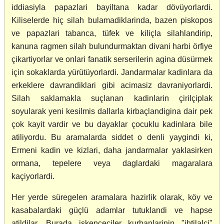
iddiasiyla papazlari bayiltana kadar dövüyorlardi.
Kiliselerde hiç silah bulamadiklarinda, bazen piskopos
ve papazlari tabanca, tüfek ve kiliçla silahlandirip,
kanuna ragmen silah bulundurmaktan divani harbi örfiye
çikartiyorlar ve onlari fanatik serserilerin agina düsürmek
için sokaklarda yürütüyorlardi. Jandarmalar kadinlara da
erkeklere davrandiklari gibi acimasiz davraniyorlardi.
Silah saklamakla suçlanan kadinlarin çirilçiplak
soyularak yeni kesilmis dallarla kirbaçlandigina dair pek
çok kayit vardir ve bu dayaklar çocuklu kadinlara bile
atiliyordu. Bu aramalarda siddet o denli yaygindi ki,
Ermeni kadin ve kizlari, daha jandarmalar yaklasirken
ormana, tepelere veya daglardaki magaralara
kaçiyorlardi.
Her yerde süregelen aramalara hazirlik olarak, köy ve
kasabalardaki güçlü adamlar tutuklandi ve hapse
atildilar. Burada iskenceciler kurbanlarinin "ihtilalci"