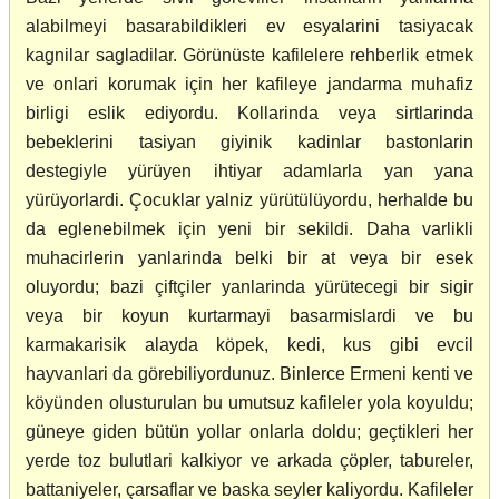
alabilmeyi basarabildikleri ev esyalarini tasiyacak
kagnilar sagladilar. Görünüste kafilelere rehberlik etmek
ve onlari korumak için her kafileye jandarma muhafiz
birligi eslik ediyordu. Kollarinda veya sirtlarinda
bebeklerini tasiyan giyinik kadinlar bastonlarin
destegiyle yürüyen ihtiyar adamlarla yan yana
yürüyorlardi. Çocuklar yalniz yürütülüyordu, herhalde bu
da eglenebilmek için yeni bir sekildi. Daha varlikli
muhacirlerin yanlarinda belki bir at veya bir esek
oluyordu; bazi çiftçiler yanlarinda yürütecegi bir sigir
veya bir koyun kurtarmayi basarmislardi ve bu
karmakarisik alayda köpek, kedi, kus gibi evcil
hayvanlari da görebiliyordunuz. Binlerce Ermeni kenti ve
köyünden olusturulan bu umutsuz kafileler yola koyuldu;
güneye giden bütün yollar onlarla doldu; geçtikleri her
yerde toz bulutlari kalkiyor ve arkada çöpler, tabureler,
battaniyeler, çarsaflar ve baska seyler kaliyordu. Kafileler