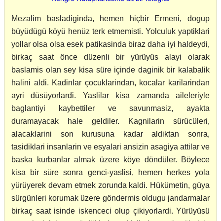
Mezalim basladiginda, hemen hiçbir Ermeni, dogup
büyüdügü köyü henüz terk etmemisti. Yolculuk yaptiklari
yollar olsa olsa esek patikasinda biraz daha iyi haldeydi,
birkaç saat önce düzenli bir yürüyüs alayi olarak
baslamis olan sey kisa süre içinde daginik bir kalabalik
halini aldi. Kadinlar çocuklarindan, kocalar karilarindan
ayri düsüyorlardi. Yaslilar kisa zamanda aileleriyle
baglantiyi kaybettiler ve savunmasiz, ayakta
duramayacak hale geldiler. Kagnilarin sürücüleri,
alacaklarini son kurusuna kadar aldiktan sonra,
tasidiklari insanlarin ve esyalari ansizin asagiya attilar ve
baska kurbanlar almak üzere köye döndüler. Böylece
kisa bir süre sonra genci-yaslisi, hemen herkes yola
yürüyerek devam etmek zorunda kaldi. Hükümetin, güya
sürgünleri korumak üzere göndermis oldugu jandarmalar
birkaç saat isinde iskenceci olup çikiyorlardi. Yürüyüsü