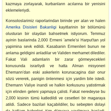
kazmaya zorlayarak, kurbanların acılarına bir yenisini
eklemeleriydi.
Konsoloslarimiz raporlarindan birinde yer alan ve halen
Amerika Disisleri Bakanligi
kayitlarinin bir bölümünü
olusturan bir olaydan bahsetmek istiyorum. Temmuz
ayinin baslarinda 2,000 Ermeni 'amele'si Harput'tan yol
yapimina sevk edildi. Kasabanin Ermenileri bunun ne
anlama geldigini anladilar ve Validen merhamet dilediler.
Fakat Vali adamlarin bir zarar görmeyecekleri
konusunda israrliydi ve hatta Alman misyoneri
Ehemann'dan eski askerlerin korunacagina dair onur
sözü vererek, panigin önlenmesi için yardim bile istedi.
Ehemann Valiye inandi ve halkin korkusunu yatistirmak
için elinden geleni yapmaya çalisti. Fakat neredeyse bu
2,000 kisinin tümü katledildi ve cesetleri bir magaraya
atildi. Sadece bazilari kaçabildiler, bu sebepten dolayi
da katliam haberleri tüm dünyaya yayilmaya basladi.