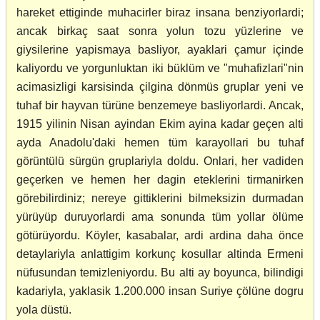
hareket ettiginde muhacirler biraz insana benziyorlardi;
ancak birkaç saat sonra yolun tozu yüzlerine ve
giysilerine yapismaya basliyor, ayaklari çamur içinde
kaliyordu ve yorgunluktan iki büklüm ve "muhafizlari"nin
acimasizligi karsisinda çilgina dönmüs gruplar yeni ve
tuhaf bir hayvan türüne benzemeye basliyorlardi. Ancak,
1915 yilinin Nisan ayindan Ekim ayina kadar geçen alti
ayda Anadolu'daki hemen tüm karayollari bu tuhaf
görüntülü sürgün gruplariyla doldu. Onlari, her vadiden
geçerken ve hemen her dagin eteklerini tirmanirken
görebilirdiniz; nereye gittiklerini bilmeksizin durmadan
yürüyüp duruyorlardi ama sonunda tüm yollar ölüme
götürüyordu. Köyler, kasabalar, ardi ardina daha önce
detaylariyla anlattigim korkunç kosullar altinda Ermeni
nüfusundan temizleniyordu. Bu alti ay boyunca, bilindigi
kadariyla, yaklasik 1.200.000 insan Suriye çölüne dogru
yola düstü.