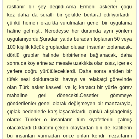
rastlanır bir şey değildi.Ama Ermeni askerler çoğu
kez daha da süratli bir şekilde bertaraf ediliyorlardı;
çünkü hemen oracıkta vurulmaları genel bir uygulama
haline gelmişti. Neredeyse her durumda aynı yöntem
uygulanıyordu.Şuradan ya da buradan toplanan 50 veya
100 kişilik küçük gruplardan oluşan insanlar toplanacak,
dörtlü gruplar halinde birbirlerine bağlanacak, daha
sonra da köylerine az mesafe uzaklıkta olan ıssız, içerlek
yerlere doğru yürütüleceklerdi. Daha sonra aniden bir
tüfek sesi dolduracaktı havayı ve refakatçi görevinde
olan Türk asker kasvetli ve iç karatıcı bir yüzle görev
mahaline geri dönecekti.Cesetleri gömmeye
gönderilenler genel olarak değişmeyen bir manzarayla,
çıplak bedenlerle karşılaşacaklardı, çünkü alışılagelmiş
olarak Türkler o insanların tüm kıyafetlerini çalmış
olacaklardı.Dikkatimi çeken olaylardan biri de, katillerin
bu insanları vurmadan önce onları kendi mezarlarını