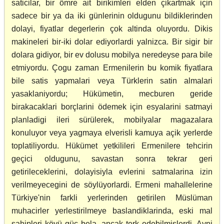
saticilar, bir ömre ait birikimleri elden çikartmak için
sadece bir ya da iki günlerinin oldugunu bildiklerinden
dolayi, fiyatlar degerlerin çok altinda oluyordu. Dikis
makineleri bir-iki dolar ediyorlardi yalnizca. Bir sigir bir
dolara gidiyor, bir ev dolusu mobilya neredeyse para bile
etmiyordu. Çogu zaman Ermenilerin bu komik fiyatlara
bile satis yapmalari veya Türklerin satin almalari
yasaklaniyordu; Hükümetin, mecburen geride
birakacaklari borçlarini ödemek için esyalarini satmayi
planladigi ileri sürülerek, mobilyalar magazalara
konuluyor veya yagmaya elverisli kamuya açik yerlerde
toplatiliyordu. Hükümet yetkilileri Ermenilere tehcirin
geçici oldugunu, savastan sonra tekrar geri
getirileceklerini, dolayisiyla evlerini satmalarina izin
verilmeyecegini de söylüyorlardi. Ermeni mahallelerine
Türkiye'nin farkli yerlerinden getirilen Müslüman
muhacirler yerlestirilmeye baslandiklarinda, eski mal
sahipleri köyü güç bela, ancak terk edebilmislerdi. Ayni