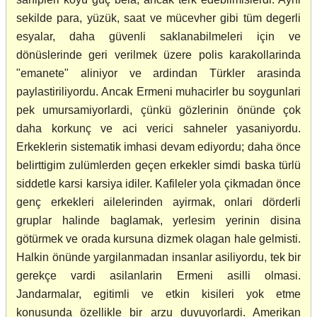
sekilde para, yüzük, saat ve mücevher gibi tüm degerli
esyalar, daha güvenli saklanabilmeleri için ve
dönüslerinde geri verilmek üzere polis karakollarinda
"emanete" aliniyor ve ardindan Türkler arasinda
paylastiriliyordu. Ancak Ermeni muhacirler bu soygunlari
pek umursamiyorlardi, çünkü gözlerinin önünde çok
daha korkunç ve aci verici sahneler yasaniyordu.
Erkeklerin sistematik imhasi devam ediyordu; daha önce
belirttigim zulümlerden geçen erkekler simdi baska türlü
siddetle karsi karsiya idiler. Kafileler yola çikmadan önce
genç erkekleri ailelerinden ayirmak, onlari dörderli
gruplar halinde baglamak, yerlesim yerinin disina
götürmek ve orada kursuna dizmek olagan hale gelmisti.
Halkin önünde yargilanmadan insanlar asiliyordu, tek bir
gerekçe vardi asilanlarin Ermeni asilli olmasi.
Jandarmalar, egitimli ve etkin kisileri yok etme
konusunda özellikle bir arzu duyuyorlardi. Amerikan