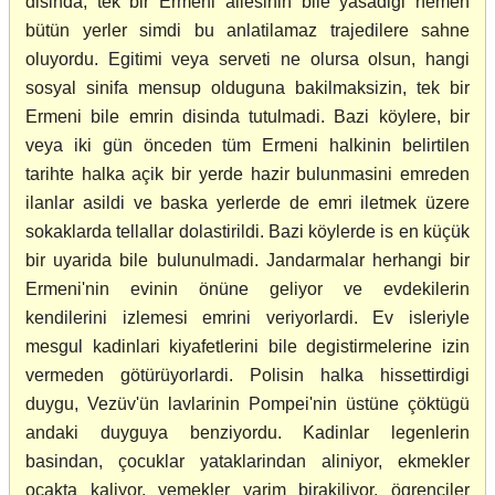
disinda, tek bir Ermeni ailesinin bile yasadigi hemen
bütün yerler simdi bu anlatilamaz trajedilere sahne
oluyordu. Egitimi veya serveti ne olursa olsun, hangi
sosyal sinifa mensup olduguna bakilmaksizin, tek bir
Ermeni bile emrin disinda tutulmadi. Bazi köylere, bir
veya iki gün önceden tüm Ermeni halkinin belirtilen
tarihte halka açik bir yerde hazir bulunmasini emreden
ilanlar asildi ve baska yerlerde de emri iletmek üzere
sokaklarda tellallar dolastirildi. Bazi köylerde is en küçük
bir uyarida bile bulunulmadi. Jandarmalar herhangi bir
Ermeni'nin evinin önüne geliyor ve evdekilerin
kendilerini izlemesi emrini veriyorlardi. Ev isleriyle
mesgul kadinlari kiyafetlerini bile degistirmelerine izin
vermeden götürüyorlardi. Polisin halka hissettirdigi
duygu, Vezüv'ün lavlarinin Pompei'nin üstüne çöktügü
andaki duyguya benziyordu. Kadinlar legenlerin
basindan, çocuklar yataklarindan aliniyor, ekmekler
ocakta kaliyor, yemekler yarim birakiliyor, ögrenciler