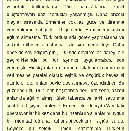
yıllardaki katliamlarda Türk harekâtlarına engel
oluşturmayan bazı zorluklar yaşanmıştı. Daha önceki
olaylar sırasında Ermeniler çok az güce ve direnme
yöntemlerine sahiptiler. O günlerde Ermenilerin askeri
eğitim almasına, Türk ordusunda görev yapmalarına ve
askeri rütbeler almalarına izin verilmemekteydi.Daha
önce de söylediğim gibi, 1908’de devrimciler idareyi ele
geçirdiklerinde bu tür ayrımcı uygulamalara son
verilmişti. Hıristiyanların o dönem silahlanmalarına izin
verilmesine paralel olarak, eşitlik ve özgürlük heveslisi
otoriteler de, onları böyle davranmaya özendirdiler. Bu
yüzdendir ki, 1915lerin başlarında her Türk şehri, askeri
anlamda eğitim almış, tüfek, tabanca ve farklı savunma
silahları taşıyan binlerce Ermeni ile doluydu.Van’daki
operasyonlar bir kez daha bu insanların silahlarını uygun
bir menfaat uğruna kullanabileceklerini açığa vurdu.
Böylece bu seferki Ermeni Katliamının Türklerin