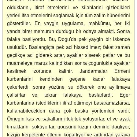
olduklarini, itiraf etmelerini ve silahlarini gizledikleri
yerleri ifsa etmelerini saglamak için tüm zalim hünerlerini
gösterdiler. En yaygin uygulama, mahkûmu, her iki
yanda birer memurun durdugu bir odaya almakti. Sonra
falaka basliyordu. Bu, Dogu'da pek yaygin bir iskence
usulüdür. Baslangiçta pek aci hissedilmez; fakat zaman
geçtikçe aci giderek artar, ayaklar siserek patlar ve bu
muameleye maruz kalindiktan sonra çogunlukla ayaklar
kesilmek zorunda kalinir. Jandarmalar Ermeni
kurbanlarini kendinden geçene kadar falakaya
çekerlerdi; sonra yüzüne su dökerek onu ayiltmaya
çalisirlar ve tekrar falakaya baslarlardi. Eger
kurbanlarina istediklerini itiraf ettirmeyi basaramazlarsa,
kullanabilecekleri daha çok baska yöntemleri vardi.
Örnegin kas ve sakallarini tek tek yoluyorlar, el ve ayak
tirnaklarini söküyorlar, gögsünü kizgin demirle dagliyor,
kizgin kerpetenle etlerini kopartiyor ve ardindan yaraya